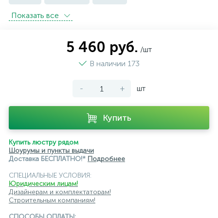
Показать всe
встраиваемые трековые
магнитные трековые светильники
5 460 руб.
/шт
модульные трековые
подвесные трековые
В наличии 173
с цоколем GU10
-
+
шт
светильники для модульной системы
светодиодные трековые
трековые однофазные
Купить
черные
ЭРА
Crystal Lux
Ambrella
Купить люстру рядом
Шоурумы и пункты выдачи
Доставка БЕСПЛАТНО!*
Подробнее
СПЕЦИАЛЬНЫЕ УСЛОВИЯ:
Юридическим лицам!
Дизайнерам и комплектаторам!
Строительным компаниям!
СПОСОБЫ ОПЛАТЫ: