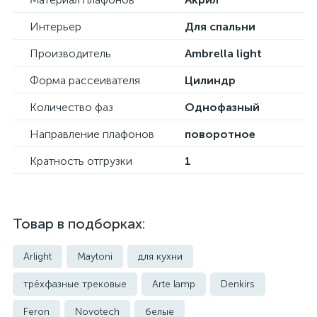
Интерьер
Для спальни
Производитель
Ambrella light
Форма рассеивателя
Цилиндр
Количество фаз
Однофазный
Направление плафонов
поворотное
Кратность отгрузки
1
Товар в подборках:
Arlight
Maytoni
для кухни
трёхфазные трековые
Arte lamp
Denkirs
Feron
Novotech
белые