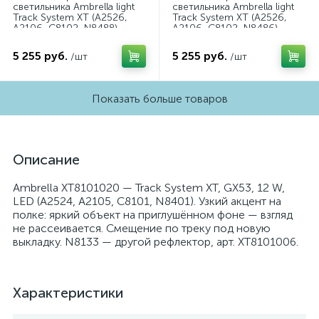
светильника Ambrella light
светильника Ambrella light
Track System XT (A2526,
Track System XT (A2526,
A2106, C8102, N8488)
A2106, C8102, N8486)
XT8102043
XT8102042
5 255 руб.
5 255 руб.
/шт
/шт
Показать больше товаров
Описание
Ambrella XT8101020 — Track System XT, GX53, 12 W,
LED (A2524, A2105, C8101, N8401). Узкий акцент на
полке: яркий объект на приглушённом фоне — взгляд
не рассеивается. Смещение по треку под новую
выкладку. N8133 — другой рефлектор, арт. XT8101006.
Характеристики