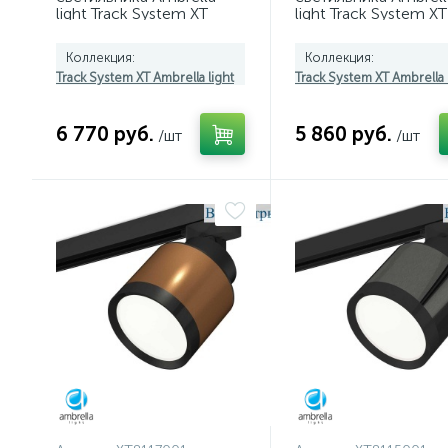
light Track System XT
light Track System XT
(A2536, C7421, A2011,
(A2526, A2106, C812
C7402, N7142)
N8113) XT8122001
Коллекция:
Коллекция:
XT7402091
Track System XT Ambrella light
Track System XT Ambrella 
6 770 руб.
5 860 руб.
/шт
/шт