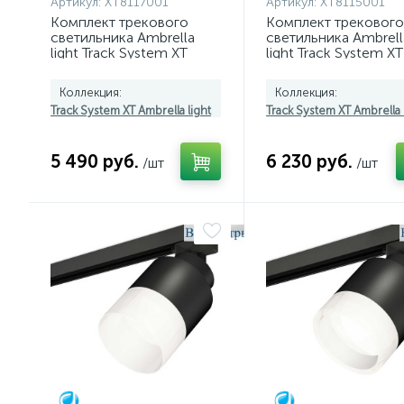
Артикул:
XT8117001
Артикул:
XT8115001
Комплект трекового
Комплект трекового
светильника Ambrella
светильника Ambrell
light Track System XT
light Track System XT
(A2526, A2106, C8117,
(A2526, A2106, C8115
N8113) XT8117001
N8113) XT8115001
Коллекция:
Коллекция:
Track System XT Ambrella light
Track System XT Ambrella 
5 490 руб.
6 230 руб.
/шт
/шт