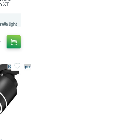
m XT
8120,
01
ella light
т