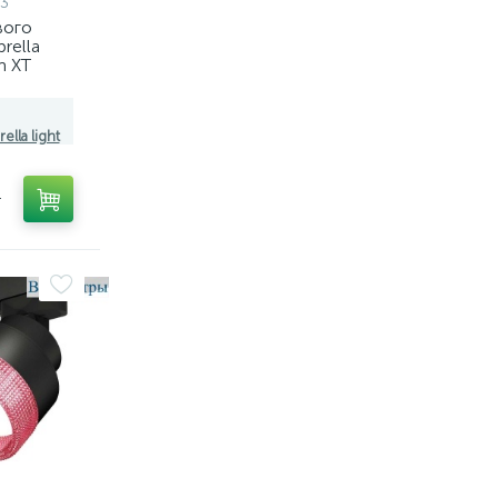
3
вого
rella
m XT
8111,
03
ella light
т