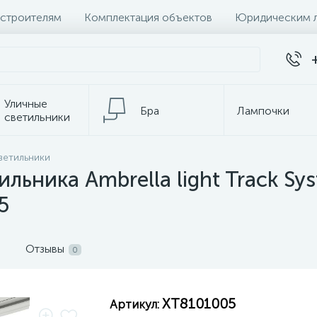
 строителям
Комплектация объектов
Юридическим 
Уличные
Бра
Лампочки
светильники
ветильники
темы
Настольные лампы
К
льника Ambrella light Track Sy
5
Отзывы
0
XT8101005
Артикул: