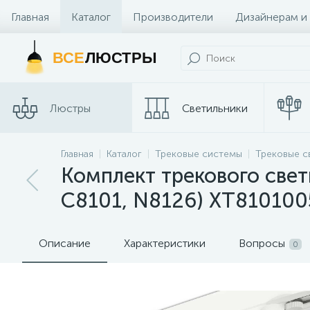
Главная
Каталог
Производители
Дизайнерам и
Контакты и Магазины
ВСЕ
ЛЮСТРЫ
Люстры
Светильники
Главная
Каталог
Трековые системы
Трековые с
Споты
Трековые сис
Комплект трекового свети
C8101, N8126) XT810100
Описание
Характеристики
Вопросы
0