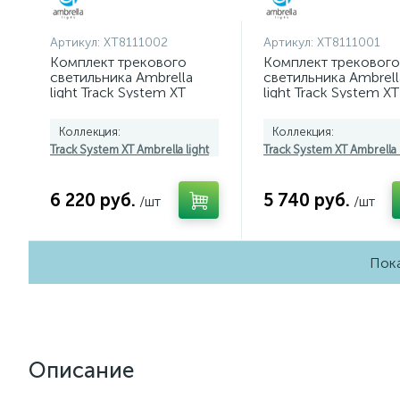
Артикул:
XT8111002
Артикул:
XT8111001
Комплект трекового
Комплект трекового
светильника Ambrella
светильника Ambrell
light Track System XT
light Track System XT
(A2526, A2106, C8111,
(A2526, A2106, C8111
N8402) XT8111002
N8401) XT8111001
Коллекция:
Коллекция:
Track System XT Ambrella light
Track System XT Ambrella 
6 220 руб.
5 740 руб.
/шт
/шт
Пока
Описание