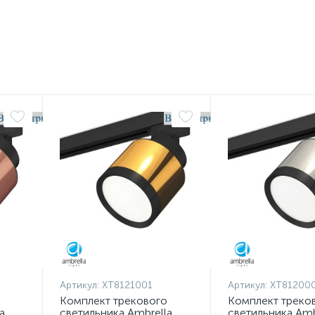
Артикул:
XT8121001
Артикул:
XT81200
Комплект трекового
Комплект треко
a
светильника Ambrella
светильника Amb