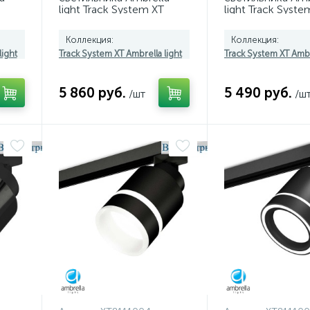
light Track System XT
light Track Syste
2,
(A2526, A2106, C8121,
(A2526, A2106, C
N8113) XT8121001
N8113) XT81200
Коллекция:
Коллекция:
light
Track System XT Ambrella light
Track System XT Ambr
5 860 руб.
5 490 руб.
/шт
/ш