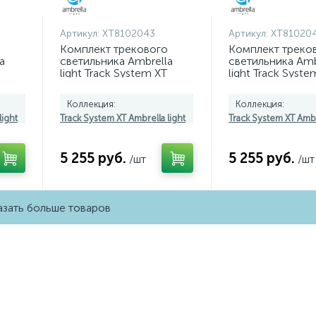
Артикул:
XT8102043
Артикул:
XT81020
Комплект трекового
Комплект треко
a
светильника Ambrella
светильника Amb
light Track System XT
light Track Syste
,
(A2526, A2106, C8102,
(A2526, A2106, C
N8488) XT8102043
N8486) XT81020
Коллекция:
Коллекция:
light
Track System XT Ambrella light
Track System XT Ambr
5 255 руб.
5 255 руб.
/шт
/шт
зать больше товаров