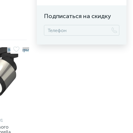
Подписаться на скидку
01
вого
rella