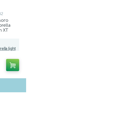
42
вого
rella
m XT
8102,
42
ella light