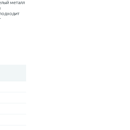
елый металл
я
 подходит
т