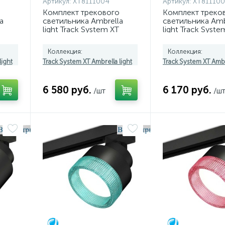
Артикул:
XT8111004
Артикул:
XT811100
Комплект трекового
Комплект треко
a
светильника Ambrella
светильника Amb
light Track System XT
light Track Syste
,
(A2526, A2106, C8111,
(A2526, A2106, C
N8445) XT8111004
N8434) XT81110
Коллекция:
Коллекция:
light
Track System XT Ambrella light
Track System XT Ambr
6 580 руб.
6 170 руб.
/шт
/ш