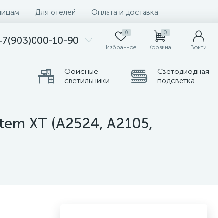
лицам
Для отелей
Оплата и доставка
0
0
+7(903)000-10-90
Избранное
Корзина
Войти
Офисные
Светодиодная
светильники
подсветка
омплектующие
Торшеры
stem XT (A2524, A2105,