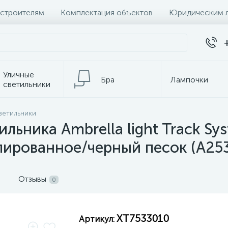
 строителям
Комплектация объектов
Юридическим 
Уличные
Бра
Лампочки
светильники
Настольные
ветильники
Электротовары
лампы
ильника Ambrella light Track S
лированное/черный песок (A253
Отзывы
0
XT7533010
Артикул: