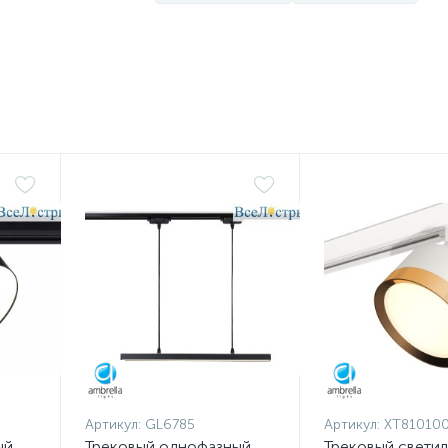
Артикул:
GL6785
Артикул:
XT81010
ый
Трековый однофазный
Трековый свети