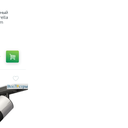
тный
ella
em
т