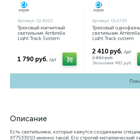
Артикул:
GL4002
Артикул:
GL6739
Трековый магнитный
Трековый однофазн
светильник Ambrella
светильник Ambrella
Light Track System
Light Track system
GL4002
GL6739
2 410 руб.
/шт
2 892 руб.
1 790 руб.
/шт
Экономия 482 руб.
Пока
Описание
Есть светильники, которые кажутся созданными специал
XT7533010 именно такой. Его строгий металлический с