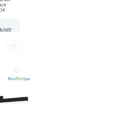
ack
04
8101,
a light