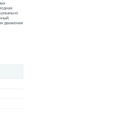
ных
иодная
буквально
жный,
ия движения