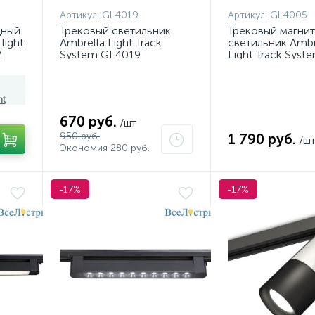
Артикул:
GL4019
Артикул:
GL4005
дный
Трековый светильник
Трековый магни
light
Ambrella Light Track
светильник Ambr
2
System GL4019
Light Track Syst
GL4005
ht
670 руб.
/шт
950 руб.
1 790 руб.
/ш
Экономия 280 руб.
-17%
-17%