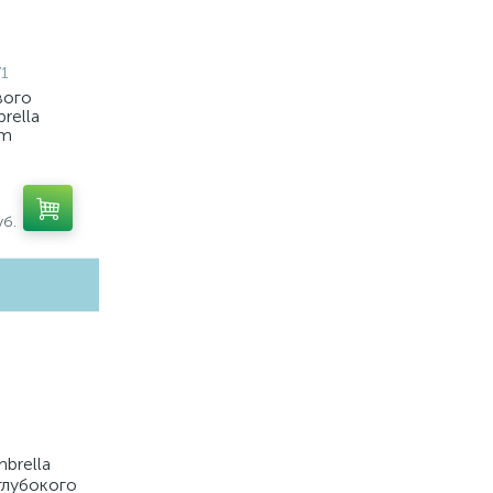
1
вого
rella
em
7, C7405,
7021)
б.
brella
глубокого