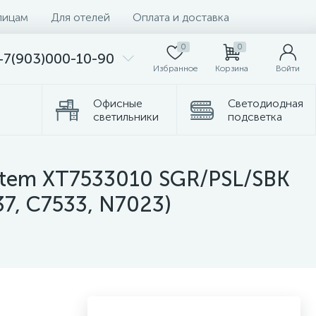
лицам
Для отелей
Оплата и доставка
0
0
+7(903)000-10-90
Избранное
Корзина
Войти
Офисные
Светодиодная
светильники
подсветка
Комплектующие
Торшеры
ystem XT7533010 SGR/PSL/SBK
7, C7533, N7023)