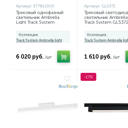
Артикул:
XT7812003
Артикул:
GL5372
Трековый однофазный
Трековый светодио
светильник Ambrella
светильник Ambrella 
Light Track System
Track System GL537
XT7812003 (A2520,
C7812, N7704)
Коллекция:
Коллекция:
Track System Ambrella light
Track System Ambrella lig
6 020 руб.
1 610 руб.
/шт
/шт
-17%