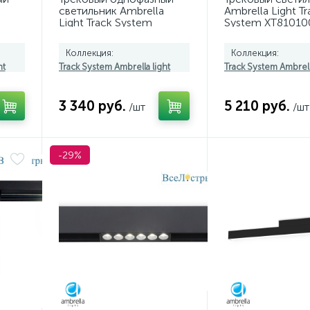
светильник Ambrella
Ambrella Light Tr
Light Track System
System XT81010
GL6785
(A2524, A2105, C
N8124)
Коллекция:
Коллекция:
ht
Track System Ambrella light
Track System Ambrell
3 340 руб.
5 210 руб.
/шт
/шт
-29%