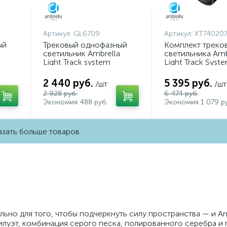
Артикул:
GL6709
Артикул:
XT740207
ый
Трековый однофазный
Комплект треко
светильник Ambrella
светильника Amb
Light Track system
Light Track Syst
GL6709
XT7402071 (A253
A2071, C7402, N
2 440 руб.
5 395 руб.
/шт
/шт
2 928 руб.
6 474 руб.
Экономия 488 руб.
Экономия 1 079 ру
зать больше товаров
ьно для того, чтобы подчеркнуть силу пространства — и Am
илуэт, комбинация серого песка, полированного серебра и 