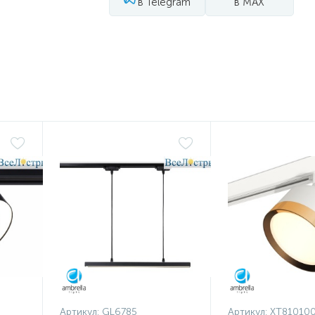
в Telegram
в MAX
Артикул:
GL6785
Артикул:
XT81010