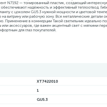
мент N7192 — тонированный пластик, создающий интересну
2 обеспечивают надёжность и эффективный теплоотвод. Гиб
лампу с цоколем GU5.3 нужной мощности и цветовой темпе
 на витрину или рабочую зону. Все металлические детали 
ю. Применение в коммерции Такой светильник идеально по
 или аксессуаров, где важен акцентный свет с мягкими пер
мфортным для глаз покупателей.
XT7422010
1
GU5.3