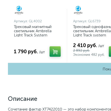
Артикул:
GL4002
Артикул:
GL6739
Трековый магнитный
Трековый однофазн
светильник Ambrella
светильник Ambrella
Light Track System
Light Track system
GL4002
GL6739
2 410 руб.
/шт
2 892 руб.
1 790 руб.
/шт
Экономия 482 руб.
Пока
Описание
Сочетание фактур XT7422010 — это набор компонентов