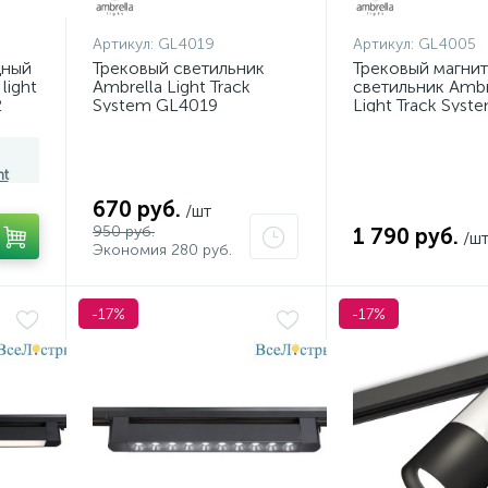
Артикул:
GL4019
Артикул:
GL4005
дный
Трековый светильник
Трековый магни
light
Ambrella Light Track
светильник Ambr
2
System GL4019
Light Track Syst
GL4005
ht
670 руб.
/шт
950 руб.
1 790 руб.
/ш
Экономия 280 руб.
-17%
-17%