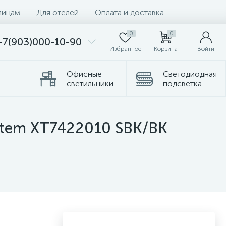
лицам
Для отелей
Оплата и доставка
0
0
+7(903)000-10-90
Избранное
Корзина
Войти
Офисные
Светодиодная
светильники
подсветка
омплектующие
Торшеры
ystem XT7422010 SBK/BK