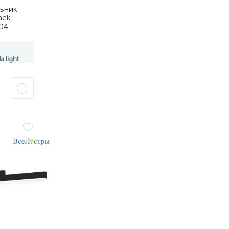
льник
ack
04
8101,
a light