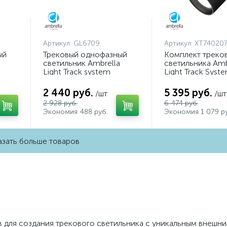
Артикул:
GL6709
Артикул:
XT740207
ый
Трековый однофазный
Комплект треко
светильник Ambrella
светильника Amb
Light Track system
Light Track Syst
GL6709
XT7402071 (A253
A2071, C7402, N
2 440 руб.
5 395 руб.
/шт
/шт
2 928 руб.
6 474 руб.
Экономия 488 руб.
Экономия 1 079 ру
зать больше товаров
 для создания трекового светильника с уникальным внешни