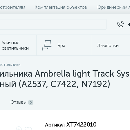
 строителям
Комплектация объектов
Юридическим 
Уличные
Бра
Лампочки
светильники
ветильники
темы
Настольные лампы
К
ильника Ambrella light Track S
ный (A2537, C7422, N7192)
Отзывы
0
XT7422010
Артикул: