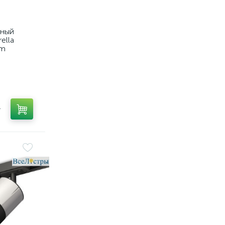
тный
ella
em
т