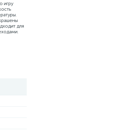
ю игру
кость
ратуры.
окрашены
дходит для
еходами.