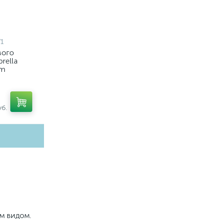
1
вого
rella
em
7, C7405,
7021)
б.
м видом.