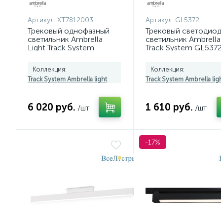
Артикул:
XT7812003
Артикул:
GL5372
Трековый однофазный
Трековый светодио
светильник Ambrella
светильник Ambrella 
Light Track System
Track System GL537
XT7812003 (A2520,
C7812, N7704)
Коллекция:
Коллекция:
Track System Ambrella light
Track System Ambrella lig
6 020 руб.
1 610 руб.
/шт
/шт
-17%