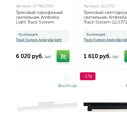
Артикул:
XT7812003
Артикул:
GL5372
Трековый однофазный
Трековый светодио
светильник Ambrella
светильник Ambrella 
Light Track System
Track System GL537
XT7812003 (A2520,
C7812, N7704)
Коллекция:
Коллекция:
Track System Ambrella light
Track System Ambrella lig
6 020 руб.
1 610 руб.
/шт
/шт
-17%