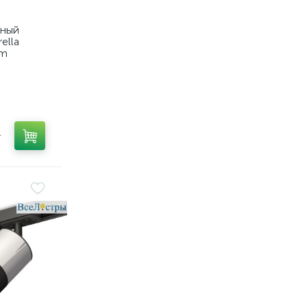
тный
ella
em
т