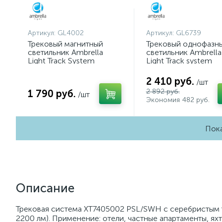
Артикул:
GL4002
Артикул:
GL6739
Трековый магнитный
Трековый однофазн
светильник Ambrella
светильник Ambrella
Light Track System
Light Track system
GL4002
GL6739
2 410 руб.
/шт
2 892 руб.
1 790 руб.
/шт
Экономия 482 руб.
Пока
Описание
Трековая система XT7405002 PSL/SWH с серебристым т
2200 лм). Применение: отели, частные апартаменты, яхты