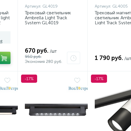
Артикул:
GL4019
Артикул:
GL4005
дный
Трековый светильник
Трековый магни
light
Ambrella Light Track
светильник Ambr
2
System GL4019
Light Track Syst
GL4005
ht
670 руб.
/шт
950 руб.
1 790 руб.
/ш
Экономия 280 руб.
-17%
-17%