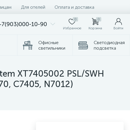
лицам
Для отелей
Оплата и доставка
0
0
+7(903)000-10-90
Избранное
Корзина
Войти
Офисные
Светодиодная
светильники
подсветка
омплектующие
Торшеры
System XT7405002 PSL/SWH
70, C7405, N7012)