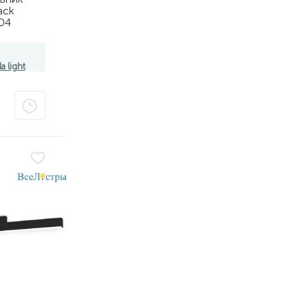
ack
04
8101,
a light