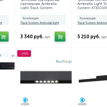
светильник Ambrella
Ambrella Light Tr
Light Track System
System XT81010
GL6785
(A2524, A2105, C
N8124)
Коллекция:
Коллекция:
ht
Track System Ambrella light
Track System Ambrell
3 340 руб.
5 210 руб.
/шт
/шт
-29%