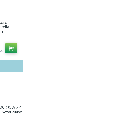
1
вого
rella
em
7, C7405,
7021)
б.
0K (5W x 4,
. Установка: