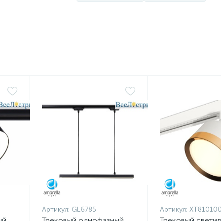
Артикул:
GL6785
Артикул:
XT81010
ый
Трековый однофазный
Трековый свети