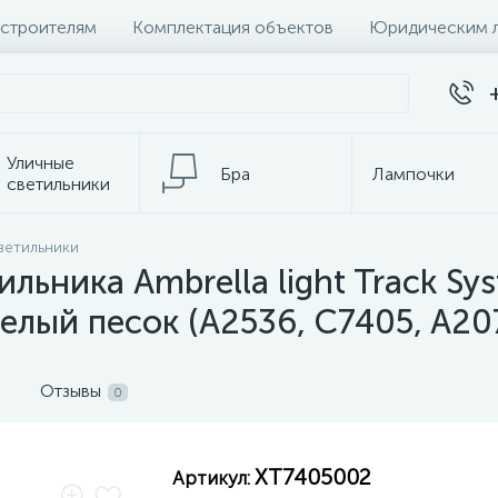
 строителям
Комплектация объектов
Юридическим 
Уличные
Бра
Лампочки
светильники
ветильники
темы
Настольные лампы
К
ильника Ambrella light Track 
лый песок (A2536, C7405, A20
Отзывы
0
XT7405002
Артикул: