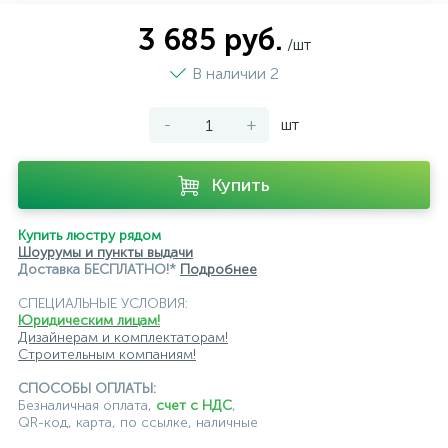
магнитные трековые светильники
3 685 руб.
/шт
модульные трековые
подвесные трековые
В наличии 2
с цоколем GU10
-
+
шт
светильники для модульной системы
светодиодные трековые
трековые однофазные
Купить
черные
ЭРА
Crystal Lux
Ambrella
Купить люстру рядом
Шоурумы и пункты выдачи
Доставка БЕСПЛАТНО!*
Подробнее
СПЕЦИАЛЬНЫЕ УСЛОВИЯ:
Юридическим лицам!
Дизайнерам и комплектаторам!
Строительным компаниям!
СПОСОБЫ ОПЛАТЫ:
Безналичная оплата,
счет с НДС
,
QR-код, карта, по ссылке, наличные