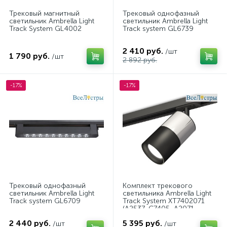
Трековый магнитный
Трековый однофазный
светильник Ambrella Light
светильник Ambrella Light
Track System GL4002
Track system GL6739
2 410 руб.
/шт
1 790 руб.
/шт
2 892 руб.
-17%
-17%
Трековый однофазный
Комплект трекового
светильник Ambrella Light
светильника Ambrella Light
Track system GL6709
Track System XT7402071
(A2537, C7405, A2071,
C7402, N7021)
2 440 руб.
5 395 руб.
/шт
/шт