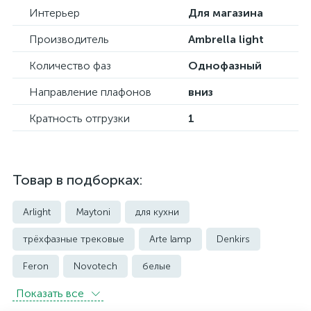
Интерьер
Для магазина
Производитель
Ambrella light
Количество фаз
Однофазный
Направление плафонов
вниз
Кратность отгрузки
1
Товар в подборках:
Arlight
Maytoni
для кухни
трёхфазные трековые
Arte lamp
Denkirs
Feron
Novotech
белые
Показать всe
встраиваемые трековые