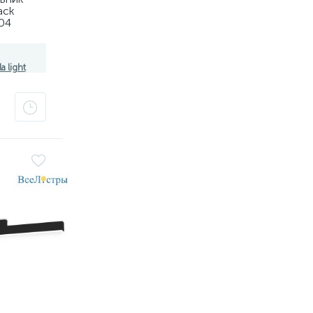
ack
04
8101,
a light