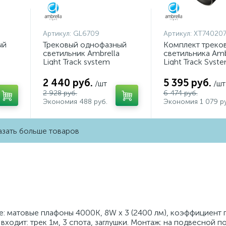
Артикул:
GL6709
Артикул:
XT740207
ый
Трековый однофазный
Комплект треко
светильник Ambrella
светильника Amb
Light Track system
Light Track Syst
GL6709
XT7402071 (A253
A2071, C7402, N
2 440 руб.
5 395 руб.
/шт
/шт
2 928 руб.
6 474 руб.
Экономия 488 руб.
Экономия 1 079 ру
зать больше товаров
е: матовые плафоны 4000K, 8W x 3 (2400 лм), коэффициент 
входит: трек 1м, 3 спота, заглушки. Монтаж: на подвесной п