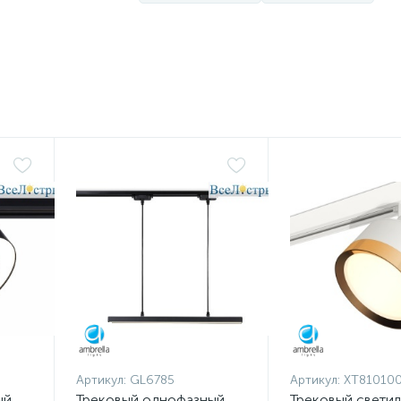
Артикул:
GL6785
Артикул:
XT81010
ый
Трековый однофазный
Трековый свети