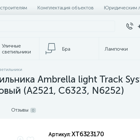
 строителям
Комплектация объектов
Юридическим 
Уличные
Бра
Лампочки
светильники
Настольные
ветильники
Электротовары
лампы
ильника Ambrella light Track S
овый (A2521, C6323, N6252)
Отзывы
0
XT6323170
Артикул: