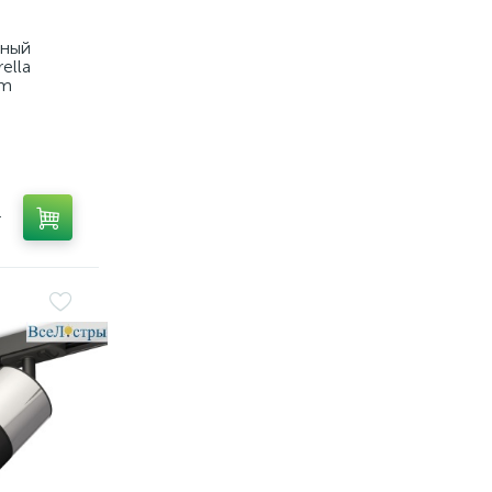
тный
ella
em
т