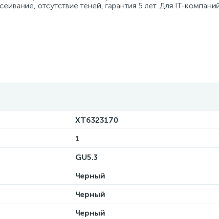
еивание, отсутствие теней, гарантия 5 лет. Для IT-компани
XT6323170
1
GU5.3
Черный
Черный
Черный