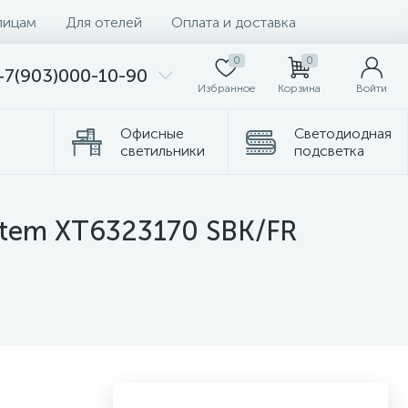
лицам
Для отелей
Оплата и доставка
0
0
+7(903)000-10-90
Избранное
Корзина
Войти
Офисные
Светодиодная
светильники
подсветка
Комплектующие
Торшеры
ystem XT6323170 SBK/FR