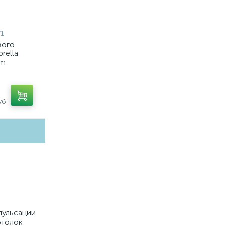
1
вого
rella
em
7, C7405,
7021)
б.
пульсации
отолок