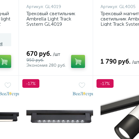
Артикул:
GL4019
Артикул:
GL4005
дный
Трековый светильник
Трековый магни
light
Ambrella Light Track
светильник Ambr
2
System GL4019
Light Track Syst
GL4005
ht
670 руб.
/шт
950 руб.
1 790 руб.
/ш
Экономия 280 руб.
-17%
-17%