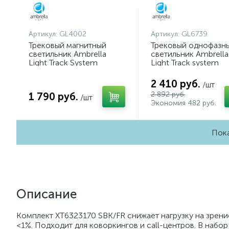
Артикул:
GL4002
Артикул:
GL6739
Трековый магнитный
Трековый однофазн
светильник Ambrella
светильник Ambrella
Light Track System
Light Track system
GL4002
GL6739
2 410 руб.
/шт
2 892 руб.
1 790 руб.
/шт
Экономия 482 руб.
Пока
Описание
Комплект XT6323170 SBK/FR снижает нагрузку на зрени
<1%. Подходит для коворкингов и call-центров. В набор 