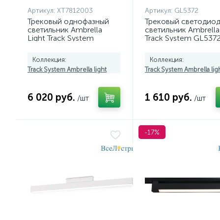
Артикул:
XT7812003
Артикул:
GL5372
Трековый однофазный
Трековый светодио
светильник Ambrella
светильник Ambrella 
Light Track System
Track System GL537
XT7812003 (A2520,
C7812, N7704)
Коллекция:
Коллекция:
Track System Ambrella light
Track System Ambrella lig
6 020 руб.
1 610 руб.
/шт
/шт
-17%