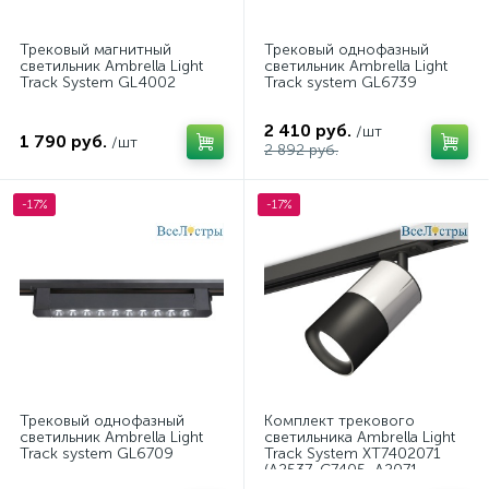
Трековый магнитный
Трековый однофазный
светильник Ambrella Light
светильник Ambrella Light
Track System GL4002
Track system GL6739
2 410 руб.
/шт
1 790 руб.
/шт
2 892 руб.
-17%
-17%
Трековый однофазный
Комплект трекового
светильник Ambrella Light
светильника Ambrella Light
Track system GL6709
Track System XT7402071
(A2537, C7405, A2071,
C7402, N7021)