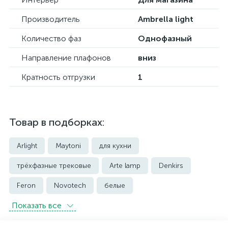
Производитель
Ambrella light
Количество фаз
Однофазный
Направление плафонов
вниз
Кратность отгрузки
1
Товар в подборках:
Arlight
Maytoni
для кухни
трёхфазные трековые
Arte lamp
Denkirs
Feron
Novotech
белые
Показать всe
встраиваемые трековые
магнитные трековые светильники