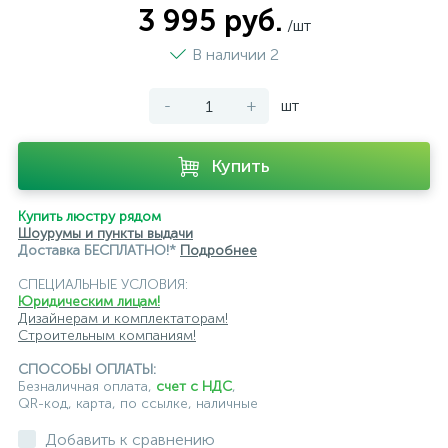
3 995 руб.
/шт
модульные трековые
подвесные трековые
В наличии 2
с цоколем GU10
-
+
шт
светильники для модульной системы
светодиодные трековые
трековые однофазные
Купить
черные
ЭРА
Crystal Lux
Ambrella
Купить люстру рядом
Шоурумы и пункты выдачи
Доставка БЕСПЛАТНО!*
Подробнее
СПЕЦИАЛЬНЫЕ УСЛОВИЯ:
Юридическим лицам!
Дизайнерам и комплектаторам!
Строительным компаниям!
СПОСОБЫ ОПЛАТЫ:
Безналичная оплата,
счет с НДС
,
QR-код, карта, по ссылке, наличные
Добавить к сравнению