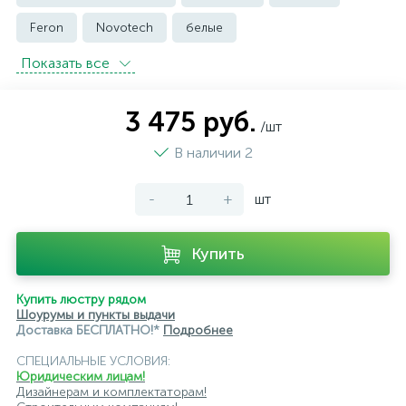
Feron
Novotech
белые
Показать всe
встраиваемые трековые
магнитные трековые светильники
3 475 руб.
/шт
модульные трековые
подвесные трековые
В наличии 2
с цоколем GU10
-
+
шт
светильники для модульной системы
светодиодные трековые
трековые однофазные
Купить
черные
ЭРА
Crystal Lux
Ambrella
Купить люстру рядом
Шоурумы и пункты выдачи
Доставка БЕСПЛАТНО!*
Подробнее
СПЕЦИАЛЬНЫЕ УСЛОВИЯ:
Юридическим лицам!
Дизайнерам и комплектаторам!