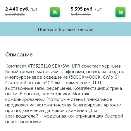
(A2537, C7405, A2071,
C7402, N7021)
2 440 руб.
5 395 руб.
/шт
/шт
2 928 руб.
6 474 руб.
Показать больше товаров
Описание
Комплект XT6323110 SBK/SWH/FR сочетает черный и
белый треки с матовыми плафонами, позволяя создать
многоуровневое освещение (3000K/4000K, 6W x 6).
Световой поток: 5400 лм. Применение: ТРЦ,
выставочные залы, ресепшены. Комплектация: 2 трека
по 1м, 6 спотов, переходники. Монтаж:
комбинированный (потолок + стены). Уникальное
предложение: автоматическая балансировка яркости
при подключении датчиков движения. Для
арендодателей – модульная конструкция для быстрой
перепланировки.