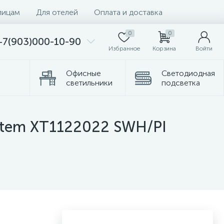
лицам
Для отелей
Оплата и доставка
0
0
+7(903)000-10-90
Избранное
Корзина
Войти
Офисные
Светодиодная
светильники
подсветка
Комплектующие
Торшеры
ystem XT1122022 SWH/PI