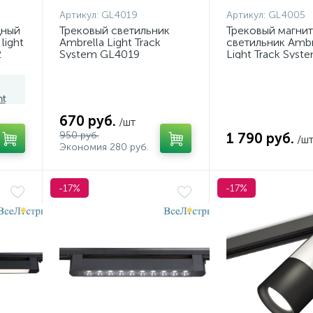
Артикул:
GL4019
Артикул:
GL4005
дный
Трековый светильник
Трековый магни
light
Ambrella Light Track
светильник Ambr
2
System GL4019
Light Track Syst
GL4005
ht
670 руб.
/шт
950 руб.
1 790 руб.
/ш
Экономия 280 руб.
-17%
-17%