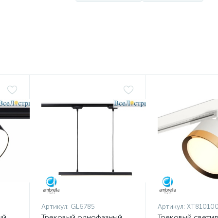
Артикул:
GL6785
Артикул:
XT81010
ый
Трековый однофазный
Трековый свети