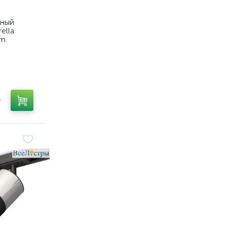
тный
ella
em
т