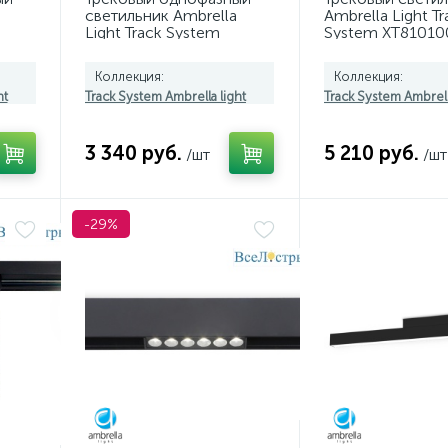
светильник Ambrella
Ambrella Light Tr
Light Track System
System XT81010
GL6785
(A2524, A2105, C
N8124)
Коллекция:
Коллекция:
ht
Track System Ambrella light
Track System Ambrell
3 340 руб.
5 210 руб.
/шт
/шт
-29%