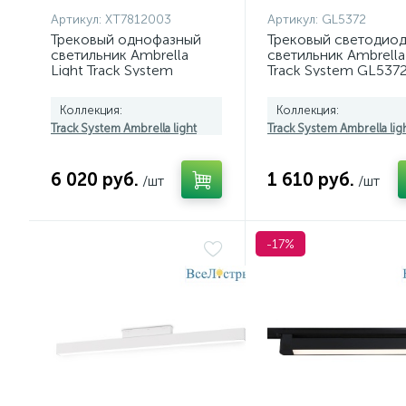
Артикул:
XT7812003
Артикул:
GL5372
Трековый однофазный
Трековый светодио
светильник Ambrella
светильник Ambrella 
Light Track System
Track System GL537
XT7812003 (A2520,
C7812, N7704)
Коллекция:
Коллекция:
Track System Ambrella light
Track System Ambrella lig
6 020 руб.
1 610 руб.
/шт
/шт
-17%