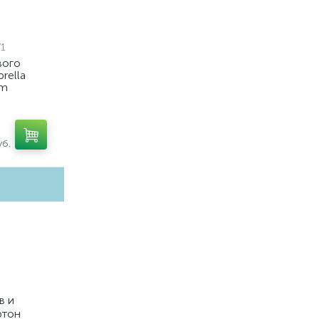
1
вого
rella
em
7, C7405,
7021)
б.
в и
ртон