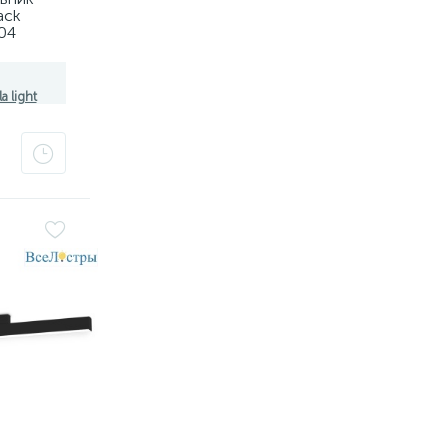
ack
04
8101,
a light