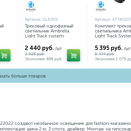
Артикул:
GL6709
Артикул:
XT740207
ый
Трековый однофазный
Комплект треко
светильник Ambrella
светильника Amb
Light Track system
Light Track Syst
GL6709
XT7402071 (A253
A2071, C7402, N
2 440 руб.
5 395 руб.
/шт
/шт
2 928 руб.
6 474 руб.
Экономия 488 руб.
Экономия 1 079 ру
зать больше товаров
122022 создают необычное освещение для fashion-магазино
мплектация: шина 2 м, 3 спота, драйвер. Монтаж: на гипсока