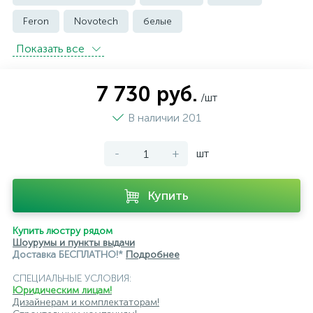
Feron
Novotech
белые
Показать всe
встраиваемые трековые
магнитные трековые светильники
7 730 руб.
/шт
модульные трековые
подвесные трековые
В наличии 201
с цоколем GU10
-
+
шт
светильники для модульной системы
светодиодные трековые
трековые однофазные
Купить
черные
ЭРА
Crystal Lux
Ambrella
Купить люстру рядом
Шоурумы и пункты выдачи
Доставка БЕСПЛАТНО!*
Подробнее
СПЕЦИАЛЬНЫЕ УСЛОВИЯ:
Юридическим лицам!
Дизайнерам и комплектаторам!