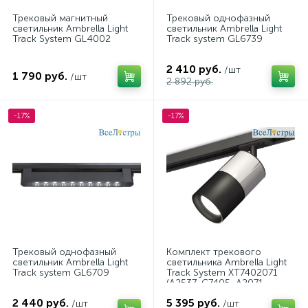
Трековый магнитный
Трековый однофазный
светильник Ambrella Light
светильник Ambrella Light
Track System GL4002
Track system GL6739
2 410 руб.
/шт
1 790 руб.
/шт
2 892 руб.
-17%
-17%
Трековый однофазный
Комплект трекового
светильник Ambrella Light
светильника Ambrella Light
Track system GL6709
Track System XT7402071
(A2537, C7405, A2071,
C7402, N7021)
2 440 руб.
5 395 руб.
/шт
/шт