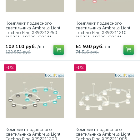
Комплект подвесного
Комплект подвесного
светильника Ambrella Light
светильника Ambrella Light
Techno Ring XR92212250
Techno Ring XR92211210
(A9221, A9226, C9241,
(A9221, A9226, C9241,
C9232, C9236, C9231,
C9236, N8480, N8486)
102 110 руб.
61 930 руб.
N8433)
/шт
/шт
122 532 руб.
74 316 руб.
-17%
-17%
Комплект подвесного
Комплект подвесного
светильника Ambrella Light
светильника Ambrella Light
Techno Ring XR92211200
Techno Ring XR92211005