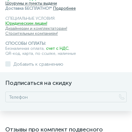
подвесные светильники Odeon Light
Шоурумы и пункты выдачи
Доставка БЕСПЛАТНО!*
Подробнее
подвесные светильники ST Luce
СПЕЦИАЛЬНЫЕ УСЛОВИЯ:
Юридическим лицам!
подвесные светильники для кафе и ресторанов
Дизайнерам и комплектаторам!
Строительным компаниям!
подвесные светильники для лестниц
СПОСОБЫ ОПЛАТЫ:
подвесные светильники над барной стойкой
Безналичная оплата,
счет с НДС
,
QR-код, карта, по ссылке, наличные
подвесные светильники над столом
Добавить к сравнению
подвесные светлильники LED
Подписаться на скидку
подвесные светодиодные Kink Light
подвесные черные светодиодные светильники
светильники дизайнерские из Италии
светильники для ванной комнаты
Отзывы про комплект подвесного
светильники над рабочей поверхностью