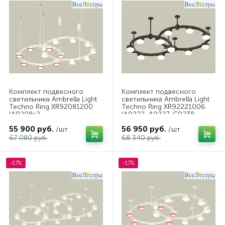
Комплект подвесного
Комплект подвесного
светильника Ambrella Light
светильника Ambrella Light
Techno Ring XR92081200
Techno Ring XR92221006
(A9208x2,
(A9222, A9227, C9238,
C9241,C9236,N8112,N8126)
C9232, N8399)
55 900 руб.
56 950 руб.
/шт
/шт
67 080 руб.
68 340 руб.
-17%
-17%