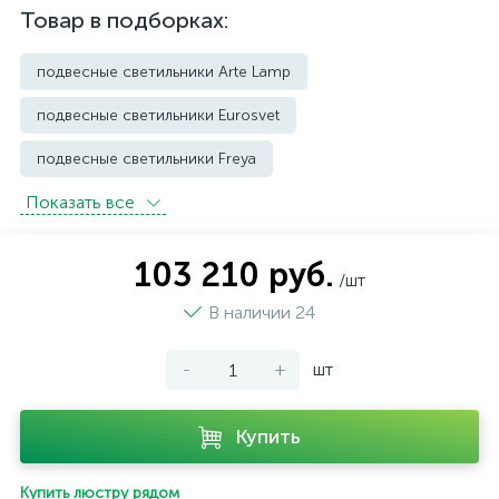
Товар в подборках:
подвесные светильники Arte Lamp
подвесные светильники Eurosvet
подвесные светильники Freya
Показать всe
подвесные светильники Imperium Loft
подвесные светильники Kink Light
103 210 руб.
/шт
подвесные светильники Lightstar
В наличии 24
подвесные светильники Loft it
-
+
шт
подвесные светильники Lumion
подвесные светильники Maytoni
Купить
подвесные светильники Newport
Купить люстру рядом