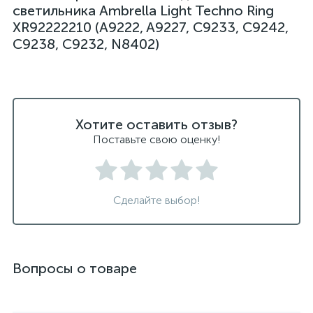
светильника Ambrella Light Techno Ring
светильники подвесные белые
XR92222210 (A9222, A9227, C9233, C9242,
C9238, C9232, N8402)
светодиодные светильники для ванной комнаты
черные подвесные светильники
Хотите оставить отзыв?
Поставьте свою оценку!
Сделайте выбор!
Вопросы о товаре