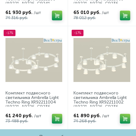
(A9221, A9226, C9241,
(A9221, A9226, C9236,
C9236, N8488, N8484)
C9231, N8477)
61 930 руб.
65 010 руб.
/шт
/шт
74 316 руб.
78 012 руб.
-17%
-17%
Комплект подвесного
Комплект подвесного
светильника Ambrella Light
светильника Ambrella Light
Techno Ring XR92211004
Techno Ring XR92211002
(A9221, A9226, C9236,
(A9221, A9226, C9236,
C9231, N8433)
C9231, N8402)
61 240 руб.
61 890 руб.
/шт
/шт
73 488 руб.
74 268 руб.