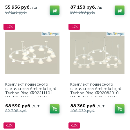
N8113, N8133)
C9232, C9236, C9231,
55 936 руб.
87 150 руб.
/шт
N8126, N8112)
/шт
67 123 руб.
104 580 руб.
-17%
-17%
Комплект подвесного
Комплект подвесного
светильника Ambrella Light
светильника Ambrella Light
Techno Ring XR92211101
Techno Ring XR92082010
(A9221, A9226, C9241,
(A9208x3, C9241, C9236,
C9236, N8140, N8112)
C9231, N8112, N8140)
68 590 руб.
88 360 руб.
/шт
/шт
82 308 руб.
106 032 руб.
-17%
-17%