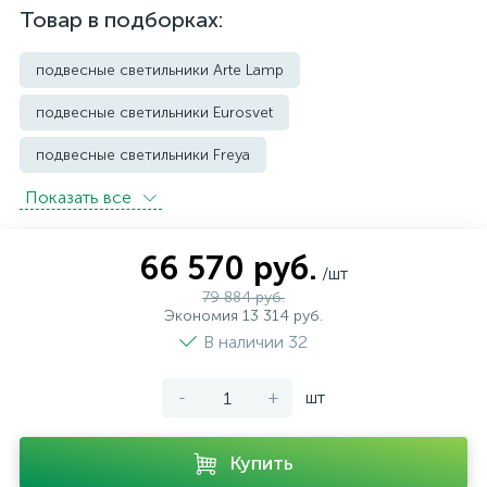
Товар в подборках:
подвесные светильники Arte Lamp
подвесные светильники Eurosvet
подвесные светильники Freya
Показать всe
подвесные светильники Imperium Loft
подвесные светильники Kink Light
66 570 руб.
/шт
подвесные светильники Lightstar
79 884 руб.
Экономия 13 314 руб.
подвесные светильники Loft it
В наличии 32
подвесные светильники Lumion
-
+
шт
подвесные светильники Maytoni
подвесные светильники Newport
Купить