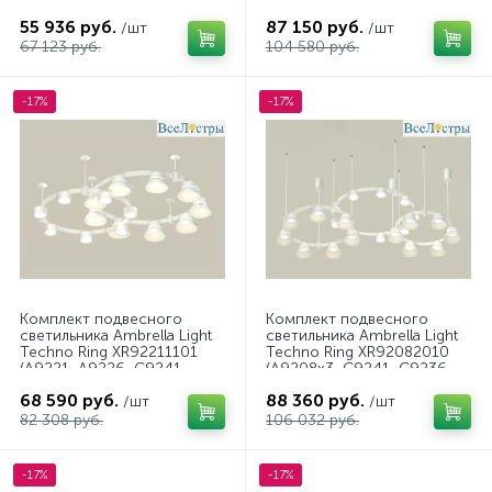
N8113, N8133)
C9232, C9236, C9231,
55 936 руб.
87 150 руб.
/шт
N8126, N8112)
/шт
67 123 руб.
104 580 руб.
-17%
-17%
Комплект подвесного
Комплект подвесного
светильника Ambrella Light
светильника Ambrella Light
Techno Ring XR92211101
Techno Ring XR92082010
(A9221, A9226, C9241,
(A9208x3, C9241, C9236,
C9236, N8140, N8112)
C9231, N8112, N8140)
68 590 руб.
88 360 руб.
/шт
/шт
82 308 руб.
106 032 руб.
-17%
-17%