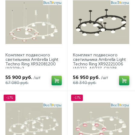
Комплект подвесного
Комплект подвесного
светильника Ambrella Light
светильника Ambrella Light
Techno Ring XR92081200
Techno Ring XR92221006
(A9208x2,
(A9222, A9227, C9238,
C9241,C9236,N8112,N8126)
C9232, N8399)
55 900 руб.
56 950 руб.
/шт
/шт
67 080 руб.
68 340 руб.
-17%
-17%