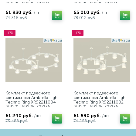
(A9221, A9226, C9241,
(A9221, A9226, C9236,
C9236, N8488, N8484)
C9231, N8477)
61 930 руб.
65 010 руб.
/шт
/шт
74 316 руб.
78 012 руб.
-17%
-17%
Комплект подвесного
Комплект подвесного
светильника Ambrella Light
светильника Ambrella Light
Techno Ring XR92211004
Techno Ring XR92211002
(A9221, A9226, C9236,
(A9221, A9226, C9236,
C9231, N8433)
C9231, N8402)
61 240 руб.
61 890 руб.
/шт
/шт
73 488 руб.
74 268 руб.