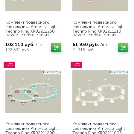
Комплект подвесного
Комплект подвесного
светильника Ambrella Light
светильника Ambrella Light
Techno Ring XR92212250
Techno Ring XR92211210
(A9221, A9226, C9241,
(A9221, A9226, C9241,
C9232, C9236, C9231,
C9236, N8480, N8486)
102 110 руб.
61 930 руб.
N8433)
/шт
/шт
122 532 руб.
74 316 руб.
-17%
-17%
Комплект подвесного
Комплект подвесного
светильника Ambrella Light
светильника Ambrella Light
Techno Ring XR92211200
Techno Ring XR92211005