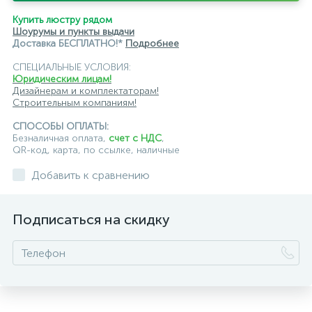
подвесные светильники Odeon Light
Купить люстру рядом
Шоурумы и пункты выдачи
подвесные светильники ST Luce
Доставка БЕСПЛАТНО!*
Подробнее
подвесные светильники для кафе и ресторанов
СПЕЦИАЛЬНЫЕ УСЛОВИЯ:
Юридическим лицам!
подвесные светильники для лестниц
Дизайнерам и комплектаторам!
Строительным компаниям!
подвесные светильники над барной стойкой
СПОСОБЫ ОПЛАТЫ:
Безналичная оплата,
счет с НДС
,
подвесные светильники над столом
QR-код, карта, по ссылке, наличные
подвесные светлильники LED
Добавить к сравнению
подвесные светодиодные Kink Light
Подписаться на скидку
подвесные черные светодиодные светильники
светильники дизайнерские из Италии
светильники для ванной комнаты
светильники над рабочей поверхностью