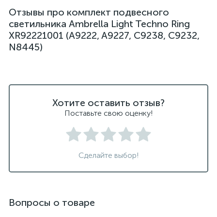
Отзывы про комплект подвесного
светильники подвесные белые
светильника Ambrella Light Techno Ring
светодиодные светильники для ванной комнаты
XR92221001 (A9222, A9227, C9238, C9232,
N8445)
черные подвесные светильники
Хотите оставить отзыв?
Поставьте свою оценку!
Сделайте выбор!
Вопросы о товаре