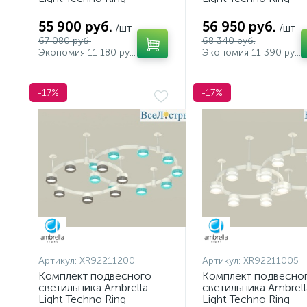
XR92081200 (A9208x2,
XR92221006 (A9222,
C9241,C9236,N8112,N8126)
A9227, C9238, C9232
55 900 руб.
56 950 руб.
/шт
/шт
N8399)
67 080 руб.
68 340 руб.
Экономия 11 180 руб.
Экономия 11 390 руб.
-17%
-17%
Артикул:
XR92211200
Артикул:
XR92211005
Комплект подвесного
Комплект подвесно
светильника Ambrella
светильника Ambrell
Light Techno Ring
Light Techno Ring