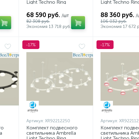
Light Techno Ring
Light Techno Rin
XR92211101 (A9221,
XR92082010 (A9
,
A9226, C9241, C9236,
C9241, C9236, C
68 590 руб.
88 360 руб.
/шт
/
,
N8140, N8112)
N8112, N8140)
82 308 руб.
106 032 руб.
Экономия 13 718 руб.
Экономия 17 672 р
-17%
-17%
Артикул:
XR92212250
Артикул:
XR922112
го
Комплект подвесного
Комплект подве
a
светильника Ambrella
светильника Amb
Light Techno Ring
Light Techno Rin