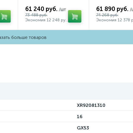
XR92211004 (A9221,
XR92211002 (A92
,
A9226, C9236, C9231,
A9226, C9236, C
61 240 руб.
61 890 руб.
/шт
/
N8433)
N8402)
73 488 руб.
74 268 руб.
Экономия 12 248 руб.
Экономия 12 378 р
зать больше товаров
XR92081310
16
GX53