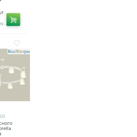
21,
9236,
шт
Экономия 12 386 руб.
002
сного
rella
g