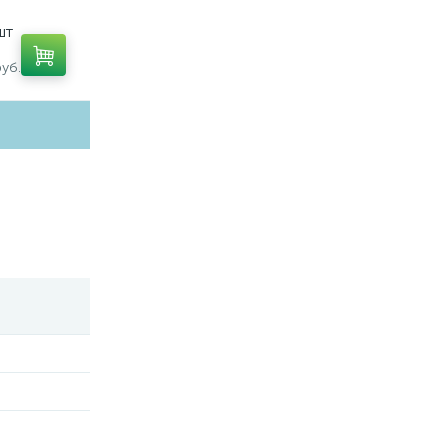
21,
9231,
шт
уб.