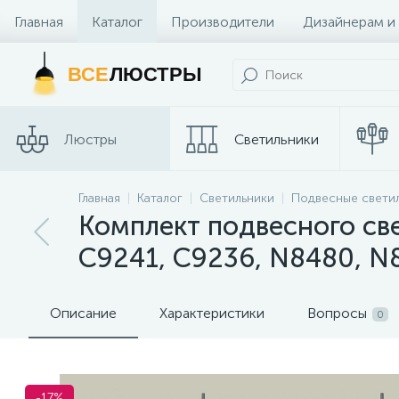
Главная
Каталог
Производители
Дизайнерам и
Контакты и Магазины
ВСЕ
ЛЮСТРЫ
Люстры
Светильники
Главная
Каталог
Светильники
Подвесные свети
Споты
Трековые сис
Комплект подвесного све
C9241, C9236, N8480, N
Описание
Характеристики
Вопросы
0
-17%