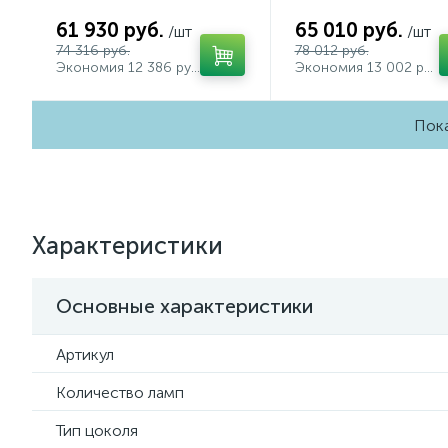
XR92211200 (A9221,
XR92211005 (A9221,
A9226, C9241, C9236,
A9226, C9236, C9231
61 930 руб.
65 010 руб.
/шт
/шт
N8488, N8484)
N8477)
74 316 руб.
78 012 руб.
Экономия 12 386 руб.
Экономия 13 002 руб.
Пока
Характеристики
Основные характеристики
Артикул
Количество ламп
Тип цоколя