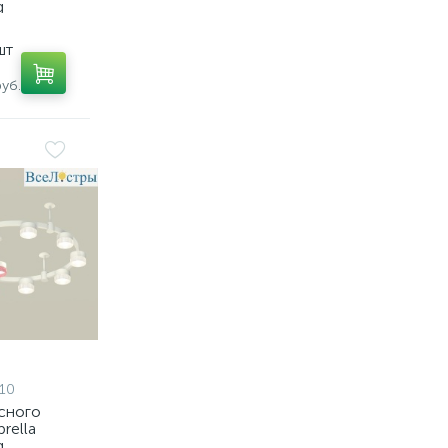
g
208x3,
9231,
шт
уб.
10
сного
rella
g