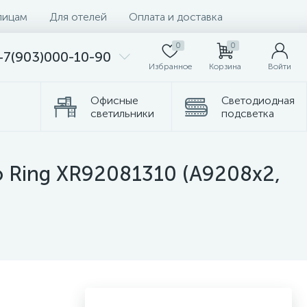
лицам
Для отелей
Оплата и доставка
0
0
+7(903)000-10-90
Избранное
Корзина
Войти
Офисные
Светодиодная
светильники
подсветка
омплектующие
Торшеры
o Ring XR92081310 (A9208x2,