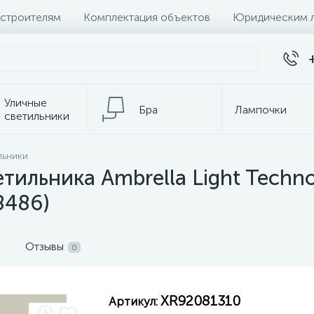
 строителям
Комплектация объектов
Юридическим 
Уличные
Бра
Лампочки
светильники
льники
темы
Настольные лампы
К
тильника Ambrella Light Techn
8486)
Отзывы
0
XR92081310
Артикул: