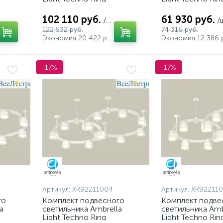
XR92212250 (A9221,
XR92211210 (A92
,
A9226, C9241, C9232,
A9226, C9241, C
102 110 руб.
61 930 руб.
/шт
/
C9236, C9231, N8433)
N8480, N8486)
122 532 руб.
74 316 руб.
Экономия 20 422 руб.
-17%
-17%
Артикул:
XR92211004
Артикул:
XR92211
го
Комплект подвесного
Комплект подве
a
светильника Ambrella
светильника Amb
Light Techno Ring
Light Techno Rin