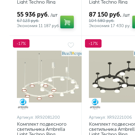
Light Techno Ring
Light Techno Ring
XR92091210 (A9209x2,
XR92212200 (A9221,
C9238, C9242, N8113,
A9226, C9241, C9232
55 936 руб.
87 150 руб.
/шт
/шт
N8133)
C9236, C9231, N8126
67 123 руб.
104 580 руб.
N8112)
Экономия 11 187 руб.
Экономия 17 430 руб.
-17%
-17%
Артикул:
XR92081200
Артикул:
XR92221006
Комплект подвесного
Комплект подвесно
светильника Ambrella
светильника Ambrell
Light Techno Ring
Light Techno Ring