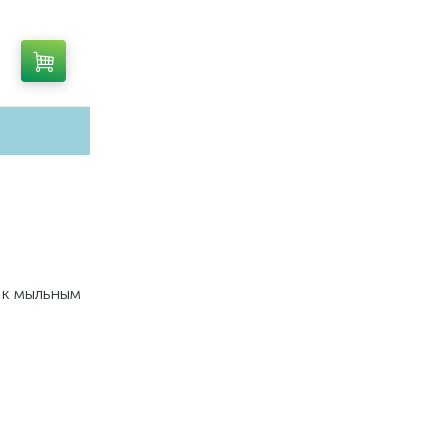
ц QUANT
A403050
а к мыльным