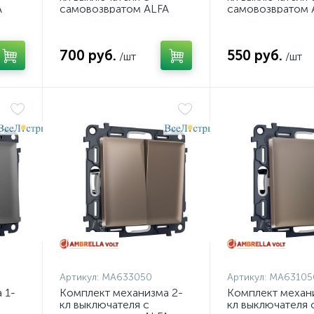
A
самовозвратом ALFA
самовозвратом 
ние
Черный матовый QUANT
Черный матовы
t
Ambrella Volt MA803050
Ambrella Volt M
(AP8030, VM129)
(AP8010, VM113)
700 руб.
550 руб.
/шт
/шт
Артикул:
MA633050
Артикул:
MA63105
 1-
Комплект механизма 2-
Комплект механ
кл выключателя с
кл выключателя 