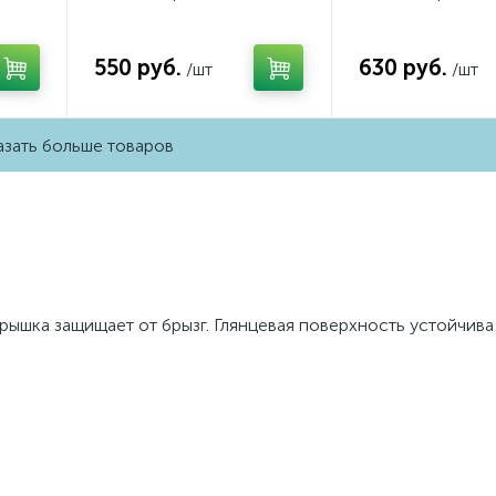
NT
Сталь матовый QUANT
Серебро гляне
3050
Ambrella Volt MA501050
Ambrella Volt M
(AP5010, VM113)
(AP4030, VM129)
550 руб.
630 руб.
/шт
/шт
зать больше товаров
крышка защищает от брызг. Глянцевая поверхность устойчив