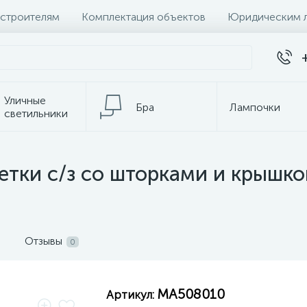
 строителям
Комплектация объектов
Юридическим 
Уличные
Бра
Лампочки
светильники
Настольные
Электротовары
лампы
тки с/з со шторками и крышкой 
Отзывы
0
MA508010
Артикул: