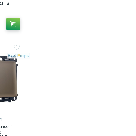
ALFA
й QUANT
A801050
0
изма 1-
с