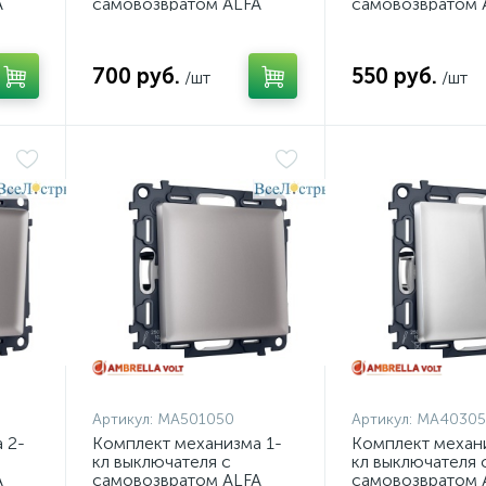
A
самовозвратом ALFA
самовозвратом 
ANT
Темная бронза матовый
Темная бронза 
1050
QUANT Ambrella Volt
QUANT Ambrella 
MA633050 (AP6330,
MA631050 (AP63
700 руб.
550 руб.
VM129)
/шт
VM113)
/шт
Артикул:
MA501050
Артикул:
MA40305
 2-
Комплект механизма 1-
Комплект механ
кл выключателя с
кл выключателя 
A
самовозвратом ALFA
самовозвратом 