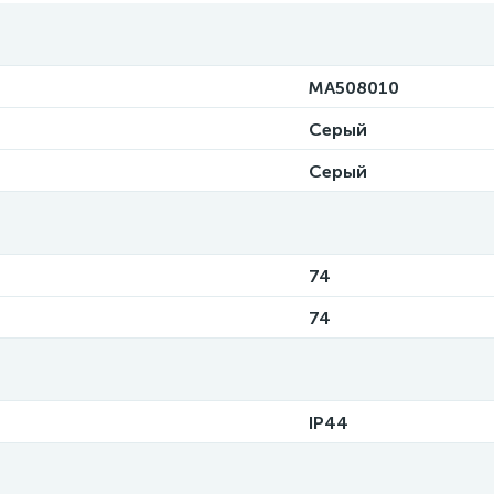
MA508010
Серый
Серый
74
74
IP44