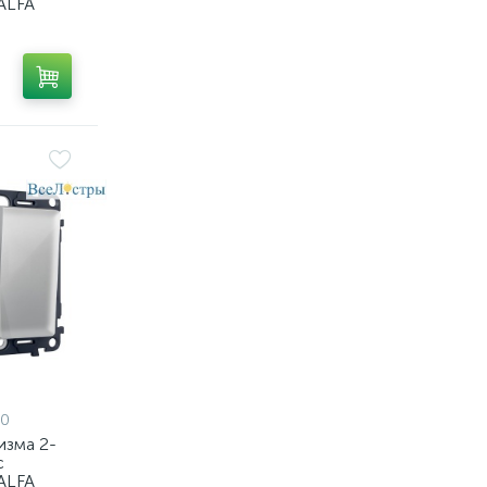
ALFA
матовый
Volt
10,
0
изма 2-
с
ALFA