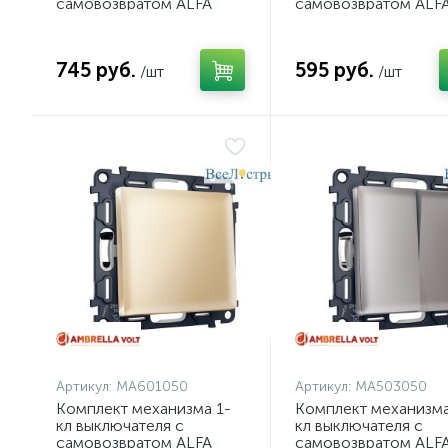
самовозвратом ALFA
самовозвратом ALF
Антрацит серый QUANT
Антрацит серый QU
Ambrella Volt MA653050
Ambrella Volt MA65
(AP6530, VM129)
(AP6510, VM113)
745 руб.
595 руб.
/шт
/шт
Артикул:
MA601050
Артикул:
MA503050
Комплект механизма 1-
Комплект механизма
кл выключателя с
кл выключателя с
самовозвратом ALFA
самовозвратом ALF