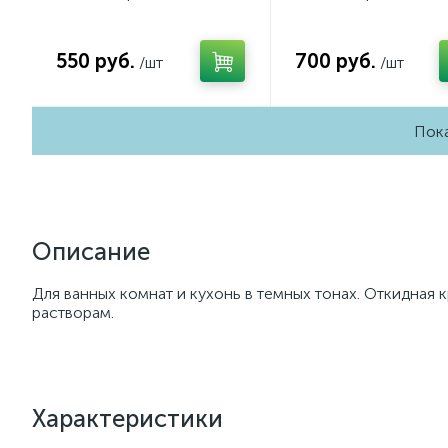
Шампань QUANT
Сталь матовый QUA
Ambrella Volt MA601050
Ambrella Volt MA50
(AP6010, VM113)
(AP5030, VM129)
550 руб.
700 руб.
/шт
/шт
Пока
Описание
Для ванных комнат и кухонь в темных тонах. Откидная 
растворам.
Характеристики