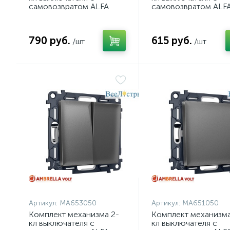
самовозвратом ALFA
самовозвратом ALF
Графит Мягкое касание
Графит Мягкое каса
QUANT Ambrella Volt
QUANT Ambrella Vol
MA903050 (AP9030,
MA901050 (AP9010,
790 руб.
615 руб.
VM129)
/шт
VM113)
/шт
Артикул:
MA653050
Артикул:
MA651050
Комплект механизма 2-
Комплект механизма
кл выключателя с
кл выключателя с