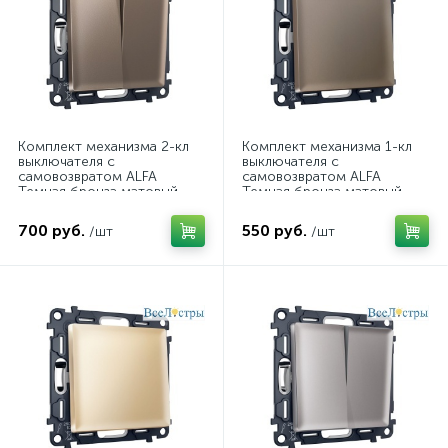
Комплект механизма 2-кл
Комплект механизма 1-кл
выключателя с
выключателя с
самовозвратом ALFA
самовозвратом ALFA
Темная бронза матовый
Темная бронза матовый
QUANT Ambrella Volt
QUANT Ambrella Volt
MA633050 (AP6330, VM129)
MA631050 (AP6310, VM113)
700 руб.
550 руб.
/шт
/шт