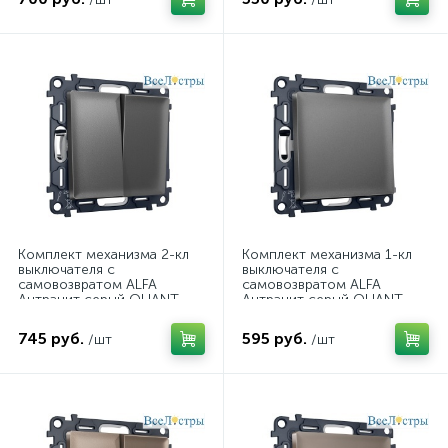
Комплект механизма 2-кл
Комплект механизма 1-кл
выключателя с
выключателя с
самовозвратом ALFA
самовозвратом ALFA
Антрацит серый QUANT
Антрацит серый QUANT
Ambrella Volt MA653050
Ambrella Volt MA651050
(AP6530, VM129)
(AP6510, VM113)
745 руб.
595 руб.
/шт
/шт