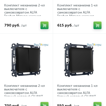
Комплект механизма 2-кл
Комплект механизма 1-кл
выключателя с
выключателя с
самовозвратом ALFA
самовозвратом ALFA
Графит Мягкое касание
Графит Мягкое касание
QUANT Ambrella Volt
QUANT Ambrella Volt
MA903050 (AP9030,
MA901050 (AP9010, VM113)
790 руб.
615 руб.
/шт
/шт
VM129)
Комплект механизма 2-кл
Комплект механизма 1-кл
выключателя с
выключателя с
самовозвратом ALFA
самовозвратом ALFA
Черный матовый QUANT
Черный матовый QUANT
Ambrella Volt MA803050
Ambrella Volt MA801050
(AP8030, VM129)
(AP8010, VM113)
700 руб.
550 руб.
/шт
/шт