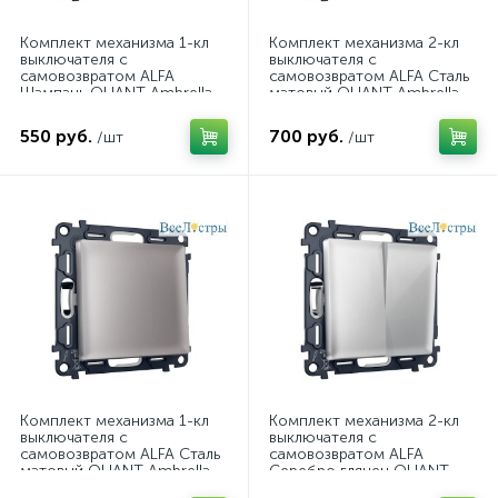
Комплект механизма 1-кл
Комплект механизма 2-кл
выключателя с
выключателя с
самовозвратом ALFA
самовозвратом ALFA Сталь
Шампань QUANT Ambrella
матовый QUANT Ambrella
Volt MA601050 (AP6010,
Volt MA503050 (AP5030,
VM113)
VM129)
550 руб.
700 руб.
/шт
/шт
Комплект механизма 1-кл
Комплект механизма 2-кл
выключателя с
выключателя с
самовозвратом ALFA Сталь
самовозвратом ALFA
матовый QUANT Ambrella
Серебро глянец QUANT
Volt MA501050 (AP5010,
Ambrella Volt MA403050