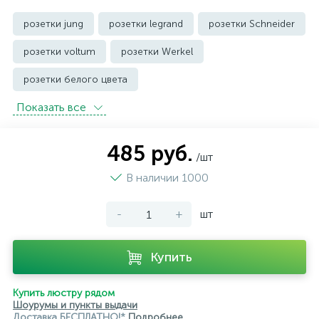
розетки jung
розетки legrand
розетки Schneider
розетки voltum
розетки Werkel
розетки белого цвета
Показать всe
розетки с защитой от влаги IP44 и выше
розетки черного цвета
уличные розетки
485 руб.
/шт
В наличии 1000
-
+
шт
Купить
Купить люстру рядом
Шоурумы и пункты выдачи
Доставка БЕСПЛАТНО!*
Подробнее