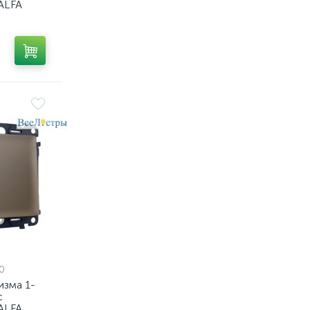
ALFA
й QUANT
A801050
0
изма 1-
с
ALFA