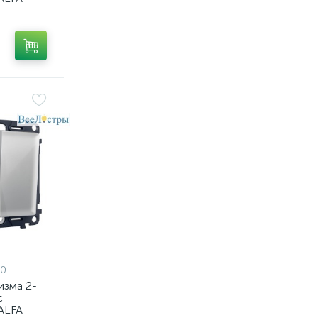
матовый
Volt
10,
0
изма 2-
с
ALFA