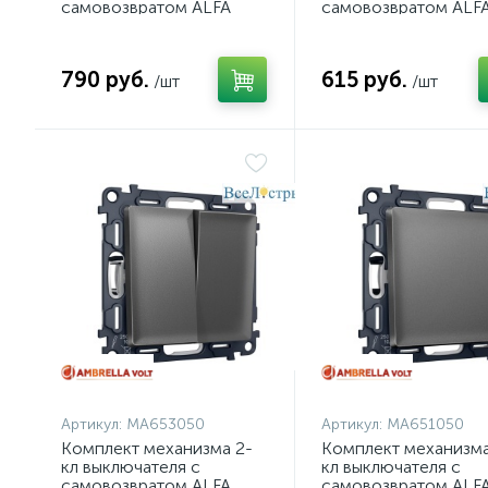
самовозвратом ALFA
самовозвратом ALF
Графит Мягкое касание
Графит Мягкое каса
QUANT Ambrella Volt
QUANT Ambrella Vol
MA903050 (AP9030,
MA901050 (AP9010,
790 руб.
615 руб.
VM129)
/шт
VM113)
/шт
Артикул:
MA653050
Артикул:
MA651050
Комплект механизма 2-
Комплект механизма
кл выключателя с
кл выключателя с
самовозвратом ALFA
самовозвратом ALF