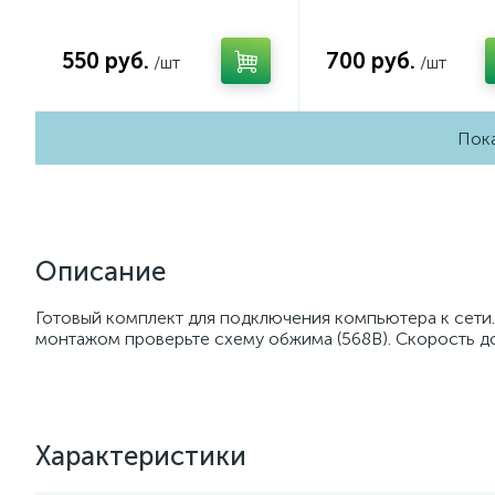
Шампань QUANT
Сталь матовый QUA
Ambrella Volt MA601050
Ambrella Volt MA50
(AP6010, VM113)
(AP5030, VM129)
550 руб.
700 руб.
/шт
/шт
Пока
Описание
Готовый комплект для подключения компьютера к сети
монтажом проверьте схему обжима (568B). Скорость до 
Характеристики