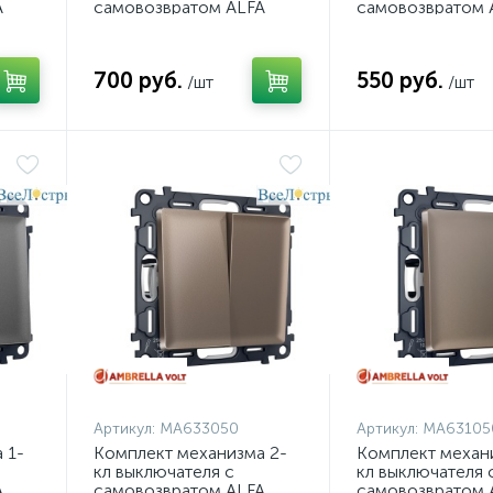
A
самовозвратом ALFA
самовозвратом 
ние
Черный матовый QUANT
Черный матовы
t
Ambrella Volt MA803050
Ambrella Volt M
(AP8030, VM129)
(AP8010, VM113)
700 руб.
550 руб.
/шт
/шт
Артикул:
MA633050
Артикул:
MA63105
 1-
Комплект механизма 2-
Комплект механ
кл выключателя с
кл выключателя 
A
самовозвратом ALFA
самовозвратом 