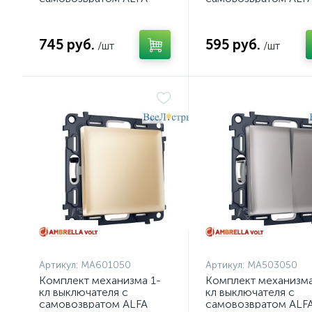
Антрацит серый QUANT
Антрацит серый QU
Ambrella Volt MA653050
Ambrella Volt MA65
(AP6530, VM129)
(AP6510, VM113)
745 руб.
595 руб.
/шт
/шт
Артикул:
MA601050
Артикул:
MA503050
Комплект механизма 1-
Комплект механизма
кл выключателя с
кл выключателя с
самовозвратом ALFA
самовозвратом ALF