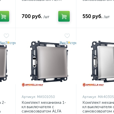
ANT
Темная бронза матовый
Темная бронза 
1050
QUANT Ambrella Volt
QUANT Ambrella 
MA633050 (AP6330,
MA631050 (AP63
700 руб.
550 руб.
VM129)
/шт
VM113)
/шт
Артикул:
MA501050
Артикул:
MA40305
 2-
Комплект механизма 1-
Комплект механ
кл выключателя с
кл выключателя 
A
самовозвратом ALFA
самовозвратом 