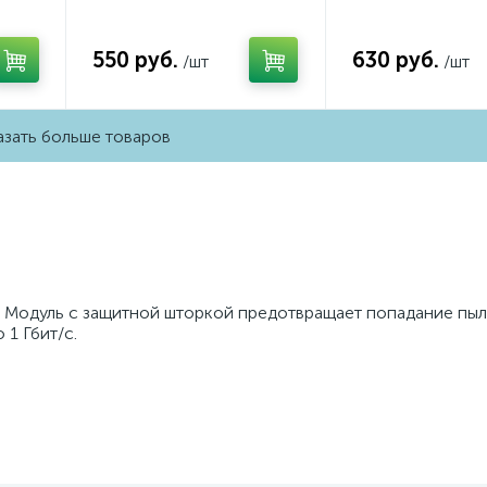
NT
Сталь матовый QUANT
Серебро гляне
3050
Ambrella Volt MA501050
Ambrella Volt M
(AP5010, VM113)
(AP4030, VM129)
550 руб.
630 руб.
/шт
/шт
зать больше товаров
. Модуль с защитной шторкой предотвращает попадание пыл
1 Гбит/с.