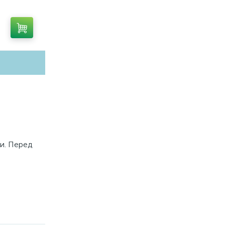
ц QUANT
A403050
и. Перед