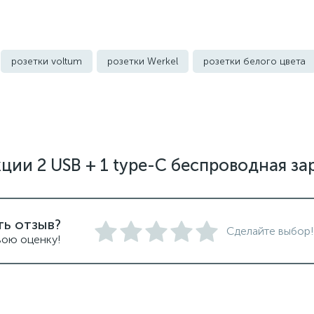
розетки voltum
розетки Werkel
розетки белого цвета
го цвета
уличные розетки
кции 2 USB + 1 type-C беспроводная з
ть отзыв?
Сделайте выбор!
вою оценку!