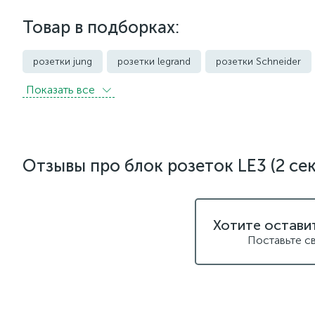
Товар в подборках:
розетки jung
розетки legrand
розетки Schneider
Показать всe
розетки с защитой от влаги IP44 и выше
розетки черно
Отзывы про блок розеток LE3 (2 се
Хотите остави
Поставьте с