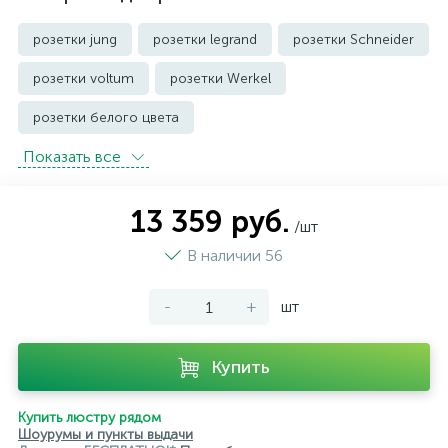
розетки jung
розетки legrand
розетки Schneider
розетки voltum
розетки Werkel
розетки белого цвета
Показать всe
розетки с защитой от влаги IP44 и выше
розетки черного цвета
уличные розетки
13 359 руб.
/шт
В наличии 56
-
+
шт
Купить
Купить люстру рядом
Шоурумы и пункты выдачи