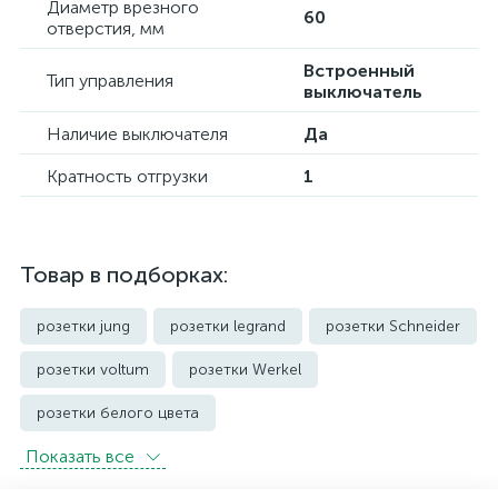
Диаметр врезного
60
отверстия, мм
Встроенный
Тип управления
выключатель
Наличие выключателя
Да
Кратность отгрузки
1
Товар в подборках:
розетки jung
розетки legrand
розетки Schneider
розетки voltum
розетки Werkel
розетки белого цвета
Показать всe
розетки с защитой от влаги IP44 и выше